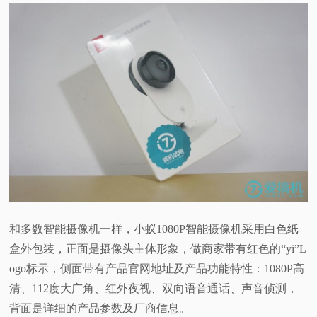
视
频
科
普
体
验
和多数智能摄像机一样，小蚁1080P智能摄像机采用白色纸
专
盒外包装，正面是摄像头主体形象，做商家带有红色的“yi”L
ogo标示，侧面带有产品官网地址及产品功能特性：1080P高
题
清、112度大广角、红外夜视、双向语音通话、声音侦测，
背面是详细的产品参数及厂商信息。