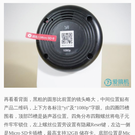
再看看背面，黑粗的圆形比前置的镜头略大，中间位置贴有
产品二维码，上下方各标注“yi”及“1080p”字眼。由四圈凹槽
围着，顶部凹槽是扬声器位置。四角分布四颗螺丝将电子元
件牢牢锁住，左上螺丝位置旁设置有隐藏Reset键，左边一侧
是Micro SD卡插槽，最高支持32GB 储存卡。底部位置是Mic