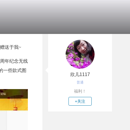
赠送于我~
0周年纪念无线
出的一些款式图
欣儿1117
普通
福利！
+关注