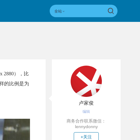
全站
 2880），比
这样的比例是为
卢家俊
编辑
商务合作联系微信：
lennydonny
+关注