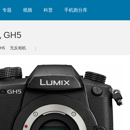
专题
视频
科普
手机跑分库
GH5
GH5
无反相机