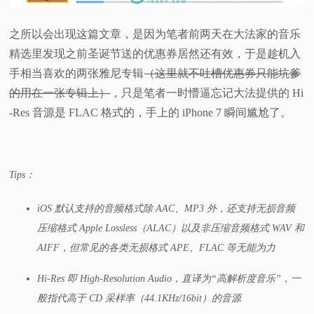
视
之所以会出现这篇文章，是因为笔者前两天在大法家的音乐
精选里发现之前圣诞节送的优惠券居然还有效，于是趁机入
频
手相当喜欢的两张雅尼专辑
（这里就不吐槽优惠券只能坑爹
的用在一张专辑上）
，只是笔者一时懵逼忘记大法提供的 Hi
科
-Res 音源是 FLAC 格式的，手上的 iPhone 7 瞬间尴尬了。
普
体
Tips：
验
iOS 默认支持的音频格式除 AAC、MP3 外，还支持无损音频
压缩格式 Apple Lossless（ALAC）以及非压缩音频格式 WAV 和
专
AIFF，但常见的各类无损格式 APE、FLAC 等无能为力
题
Hi-Res 即 High-Resolution Audio，直译为“高解析度音乐”，一
般指代高于 CD 采样率（44.1KHz/16bit）的音源