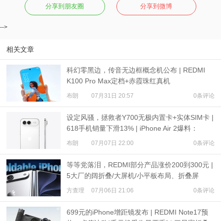
分享到朋友圈
分享到微博
-->
相关文章
科幻零黑边，传音无边框概念机公布 | REDMI
K100 Pro Max定档+赤霞珠红真机
布朗
07月31日 20:57
0条评论
设定风骚，拯救者Y700无极内置卡+实体SIM卡 |
618手机销量下滑13% | iPhone Air 2爆料：
3500mAh电池
布朗
07月07日 22:00
0条评论
等等党落泪，REDMI部分产品涨价200到300元 |
5大厂的阔折叠/大屏机/小平板布局、折叠屏
iPhone爆料
方查理
07月06日 21:06
0条评论
699元的iPhone增距镜发布 | REDMI Note17预