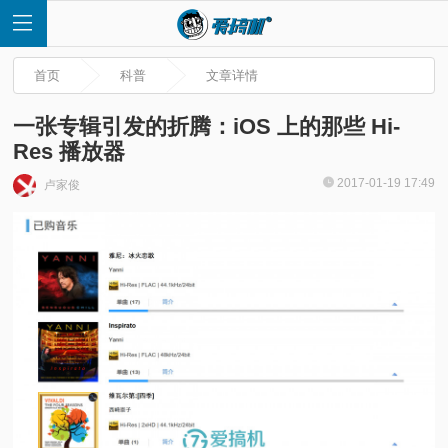
首页
科普
文章详情
一张专辑引发的折腾：iOS 上的那些 Hi-
Res 播放器
首
2017-01-19 17:49
卢家俊
页
快
讯
评
测