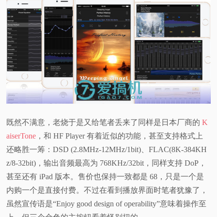
既然不满意，老烧于是又给笔者丢来了同样是日本厂商的
K
aiserTone
，和 HF Player 有着近似的功能，甚至支持格式上
还略胜一筹：DSD (2.8MHz-12MHz/1bit)、FLAC(8K-384KH
z/8-32bit)，输出音频最高为 768KHz/32bit，同样支持 DoP，
甚至还有 iPad 版本。售价也保持一致都是 68，只是一个是
内购一个是直接付费。不过在看到播放界面时笔者犹豫了，
虽然宣传语是“Enjoy good design of operability”意味着操作至