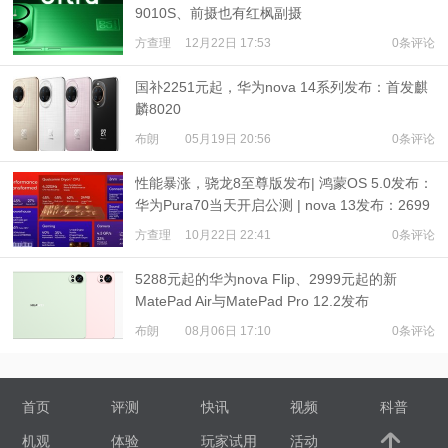
9010S、前摄也有红枫副摄
方查理
12月22日 17:53
0条评论
国补2251元起，华为nova 14系列发布：首发麒
麟8020
布朗
05月19日 20:56
0条评论
性能暴涨，骁龙8至尊版发布| 鸿蒙OS 5.0发布：
华为Pura70当天开启公测 | nova 13发布：2699
元起
方查理
10月22日 22:41
0条评论
5288元起的华为nova Flip、2999元起的新
MatePad Air与MatePad Pro 12.2发布
布朗
08月06日 17:10
0条评论
首页
评测
快讯
视频
科普
机观
体验
玩家试用
活动