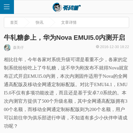
首页
快讯
文章详情
牛轧糖参上，华为Nova EMUI5.0内测开启
2016-12-30 18:22
森美仔
首
相比往年，今年各家对系统升级可谓是看重不少，各家的定
制系统纷纷吃上了牛轧糖，这不华为刚发布不就得Nova就宣
页
布正式开启EMUI5.0内测，本次内测固件适用于Nova的全网
快
通高配版及移动全网通定制标配版。对比于EMUI4.1，EMU
I5.0不仅有多项功能改进，而且还是基于安卓7.0系统的。本
讯
次内测官方提供了500个升级名额，其中全网通高配版拥有3
00个名额，而移动全网通定制标配版则为200个名额，用户
评
可以前往华为俱乐部进行申请，不知道有多少小伙伴申请成
功呢？
测