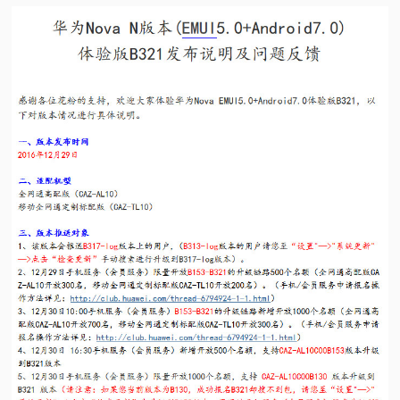
视
频
科
普
体
验
专
题