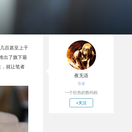
几百甚至上千
心推出了旗下最
现在，就让笔者
夜无语
普通
一个狂热的数码粉
+关注