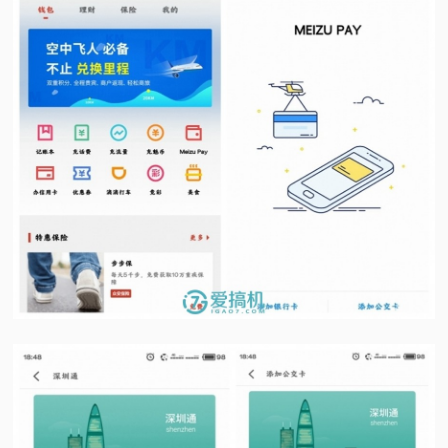
视
频
科
普
体
验
专
题