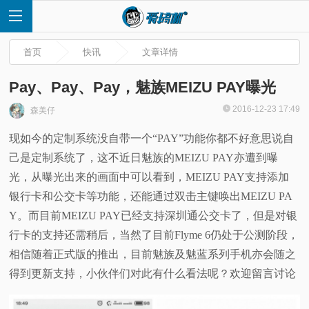
首页
快讯
文章详情
Pay、Pay、Pay，魅族MEIZU PAY曝光
2016-12-23 17:49
森美仔
首
现如今的定制系统没自带一个“PAY”功能你都不好意思说自
己是定制系统了，这不近日魅族的MEIZU PAY亦遭到曝
页
光，从曝光出来的画面中可以看到，MEIZU PAY支持添加
快
银行卡和公交卡等功能，还能通过双击主键唤出MEIZU PA
Y。而目前MEIZU PAY已经支持深圳通公交卡了，但是对银
讯
行卡的支持还需稍后，当然了目前Flyme 6仍处于公测阶段，
相信随着正式版的推出，目前魅族及魅蓝系列手机亦会随之
评
得到更新支持，小伙伴们对此有什么看法呢？欢迎留言讨论
测