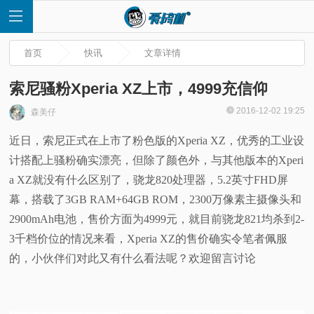
首页
快讯
文章详情
索尼骚粉Xperia XZ上市，4999充信仰
2016-12-02 19:25
森美仔
首
近日，索尼正式在上市了粉色版的Xperia XZ，优秀的工业设
计搭配上骚粉确实漂亮，但除了颜色外，与其他版本的Xperi
页
a XZ就没有什么区别了，骁龙820处理器，5.2英寸FHD屏
快
幕，搭载了3GB RAM+64GB ROM，2300万像素主摄像头和
2900mAh电池，售价方面为4999元，就目前骁龙821均杀到2-
讯
3千档价位的情况来看，Xperia XZ的售价确实令笔者佩服
的，小伙伴们对此又有什么看法呢？欢迎留言讨论
评
测