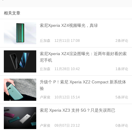
相关文章
索尼Xperia XZ4视频曝光，真绿
丘加森
12月11日 17:08
2条评论
索尼Xperia XZ4渲染图曝光：近两年最好看的索
尼手机
丘加森
11月28日 10:42
1条评论
升级个 P！索尼 Xperia XZ2 Compact 新系统体
验
卢家俊
10月12日 15:14
5条评论
索尼 Xperia XZ3 支持 5G？只是失误而已
卢家俊
09月07日 23:12
0条评论