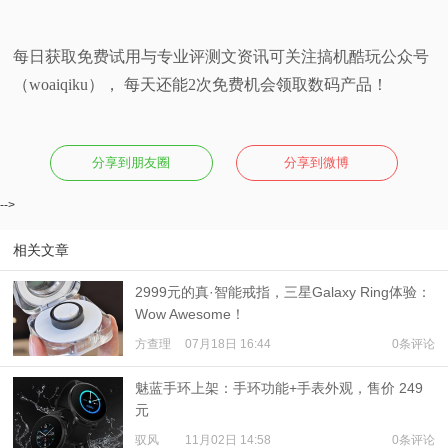
每日获取免费试用与专业评测文资讯可关注搞机酷玩公众号
（woaiqiku）， 每天还能2次免费机会领取数码产品！
分享到朋友圈
分享到微博
-->
相关文章
2999元的真·智能戒指，三星Galaxy Ring体验：
Wow Awesome！
方查理
07月18日 16:44
0条评论
魅蓝手环上架：手环功能+手表外观，售价 249
元
驭风
11月02日 14:58
0条评论