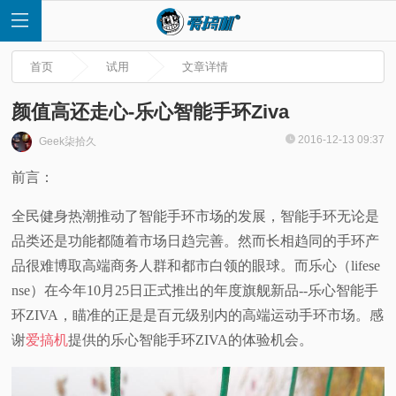
首页
试用
文章详情
颜值高还走心-乐心智能手环Ziva
2016-12-13 09:37
Geek柒拾久
首
前言：
页
全民健身热潮推动了智能手环市场的发展，智能手环无论是
品类还是功能都随着市场日趋完善。然而长相趋同的手环产
快
品很难博取高端商务人群和都市白领的眼球。而乐心（lifese
nse）在今年10月25日正式推出的年度旗舰新品--乐心智能手
讯
环ZIVA，瞄准的正是是百元级别内的高端运动手环市场。感
评
谢
爱搞机
提供的乐心智能手环ZIVA的体验机会。
测