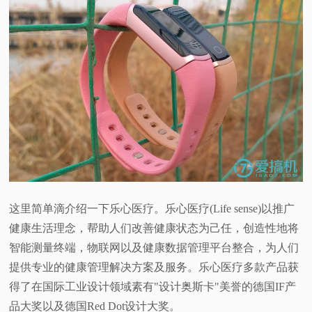
视
频
科
普
体
验
这里简单滴介绍一下乐心医疗。乐心医疗(Life sense)以推广
健康生活理念，帮助人们改善健康状态为己任，创造性地将
专
智能测量终端，物联网以及健康数据管理平台整合，为人们
题
提供专业的健康管理解决方案及服务。乐心医疗多款产品获
得了在国际工业设计领域素有"设计奥斯卡"美誉的德国IF产
品大奖以及德国Red Dot设计大奖。