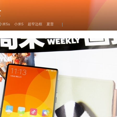
赏
小米5s
小米5
超窄边框
夏普