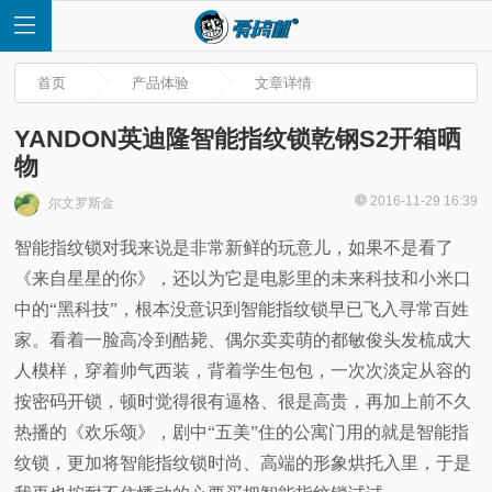
首页
产品体验
文章详情
YANDON英迪隆智能指纹锁乾钢S2开箱晒
物
首
2016-11-29 16:39
尔文罗斯金
智能指纹锁对我来说是非常新鲜的玩意儿，如果不是看了
页
《来自星星的你》，还以为它是电影里的未来科技和小米口
快
中的“黑科技”，根本没意识到智能指纹锁早已飞入寻常百姓
家。看着一脸高冷到酷毙、偶尔卖卖萌的都敏俊头发梳成大
讯
人模样，穿着帅气西装，背着学生包包，一次次淡定从容的
按密码开锁，顿时觉得很有逼格、很是高贵，再加上前不久
评
热播的《欢乐颂》，剧中“五美”住的公寓门用的就是智能指
纹锁，更加将智能指纹锁时尚、高端的形象烘托入里，于是
测