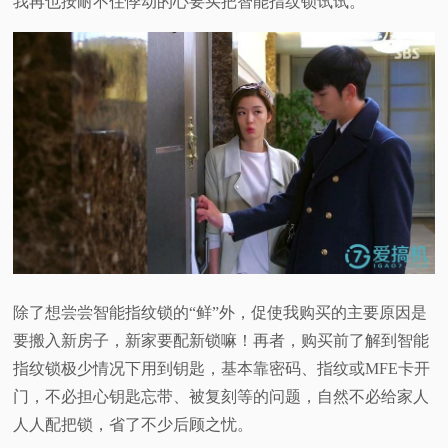
我再也按耐不住悸动的心要买把智能指纹锁试试。
视
频
科
普
体
验
除了想尝尝智能指纹锁的“鲜”外，促使我购买的主要原因是
专
要搬入新房子，新家要配新锁嘛！再者，购买前了解到智能
指纹锁极少情况下用到钥匙，基本靠密码、指纹或MFE卡开
题
门，不必担心钥匙忘带、被复刻等的问题，自然不必给家人
人人配把锁，省了不少后顾之忧。