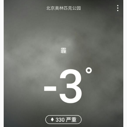
视
频
科
普
体
验
专
题