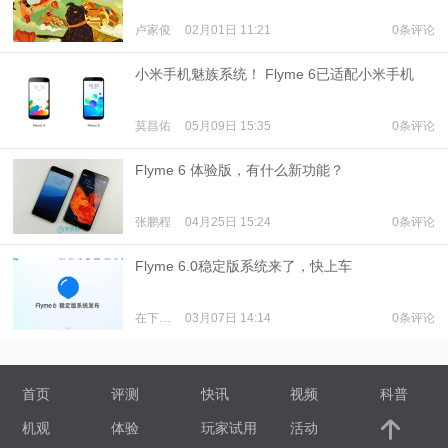
卢家俊
02月01日 11:21
0条评论
小米手机魅族系统！ Flyme 6已适配小米手机
莫昌佑
05月09日 15:35
0条评论
Flyme 6 体验版，有什么新功能？
张鹏程
04月25日 15:24
0条评论
Flyme 6.0稳定版系统来了，快上车
在下郭小侠
03月07日 14:14
0条评论
首页
评测
快讯
视频
科普
机观
体验
玩家试用
活动