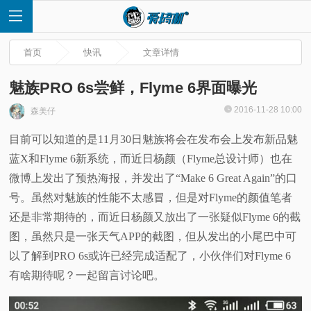
首页
快讯
文章详情
魅族PRO 6s尝鲜，Flyme 6界面曝光
2016-11-28 10:00
森美仔
首
目前可以知道的是11月30日魅族将会在发布会上发布新品魅
蓝X和Flyme 6新系统，而近日杨颜（Flyme总设计师）也在
页
微博上发出了预热海报，并发出了“Make 6 Great Again”的口
快
号。虽然对魅族的性能不太感冒，但是对Flyme的颜值笔者
还是非常期待的，而近日杨颜又放出了一张疑似Flyme 6的截
讯
图，虽然只是一张天气APP的截图，但从发出的小尾巴中可
以了解到PRO 6s或许已经完成适配了，小伙伴们对Flyme 6
评
有啥期待呢？一起留言讨论吧。
测