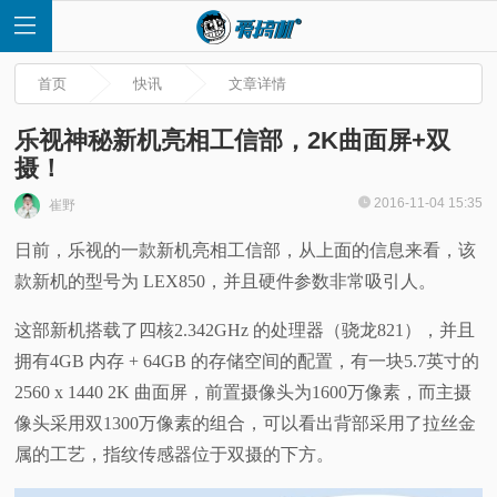
首页
快讯
文章详情
乐视神秘新机亮相工信部，2K曲面屏+双
摄！
首
2016-11-04 15:35
崔野
日前，乐视的一款新机亮相工信部，从上面的信息来看，该
页
款新机的型号为 LEX850，并且硬件参数非常吸引人。
快
这部新机搭载了四核2.342GHz 的处理器（骁龙821），并且
拥有4GB 内存 + 64GB 的存储空间的配置，有一块5.7英寸的
讯
2560 x 1440 2K 曲面屏，前置摄像头为1600万像素，而主摄
评
像头采用双1300万像素的组合，可以看出背部采用了拉丝金
属的工艺，指纹传感器位于双摄的下方。
测