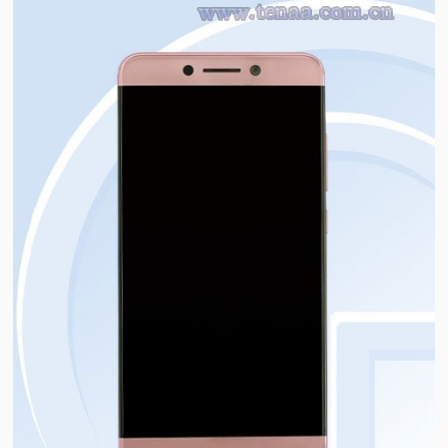
视
频
科
普
体
验
专
题