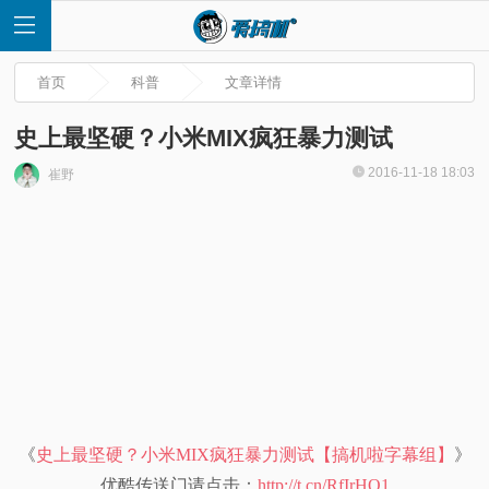
首页
科普
文章详情
史上最坚硬？小米MIX疯狂暴力测试
2016-11-18 18:03
崔野
首
页
快
讯
评
《
史上最坚硬？小米MIX疯狂暴力测试【搞机啦字幕组】
》
测
优酷传送门请点击：
http://t.cn/RfIrHQ1