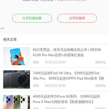
视
分享到朋友圈
分享到微博
频
-->
科
相关文章
普
科幻零黑边，传音无边框概念机公布 | REDMI
K100 Pro Max定档+赤霞珠红真机
体
布朗
07月31日 20:57
0条评论
验
7499元起的Find X9 Ultra、5299元起的Find
X9s Pro、3699元起的OPPO Pad Mini发布【附
专
多旗舰对比】
布朗
04月21日 22:53
0条评论
题
4699元起的华为Pura 90系列、10999元起的
Pura X Max大阔折发布【附多旗舰对比】