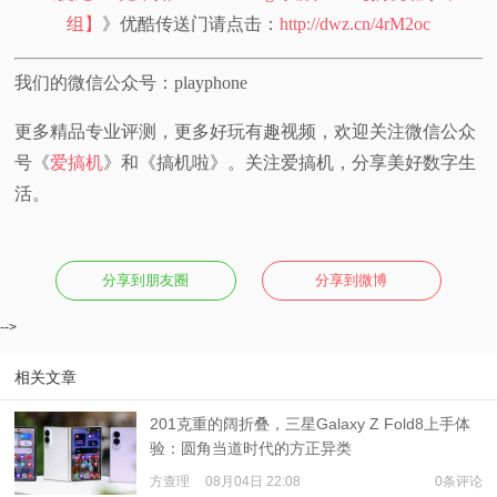
组】
》优酷传送门请点击：
http://dwz.cn/4rM2oc
视
我们的微信公众号：playphone
频
更多精品专业评测，更多好玩有趣视频，欢迎关注微信公众
科
号《
爱搞机
》和《搞机啦》。关注爱搞机，分享美好数字生
活。
普
体
分享到朋友圈
分享到微博
验
-->
专
相关文章
题
201克重的阔折叠，三星Galaxy Z Fold8上手体
验：圆角当道时代的方正异类
方查理
08月04日 22:08
0条评论