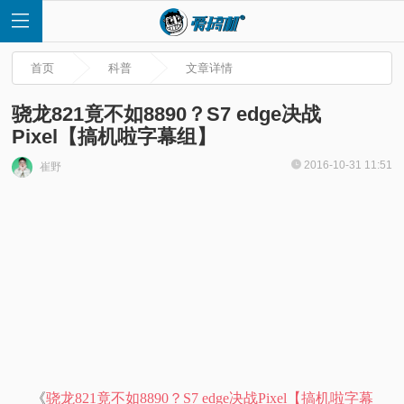
首页
科普
文章详情
骁龙821竟不如8890？S7 edge决战
Pixel【搞机啦字幕组】
首
2016-10-31 11:51
崔野
页
快
讯
评
测
《
骁龙821竟不如8890？S7 edge决战Pixel【搞机啦字幕