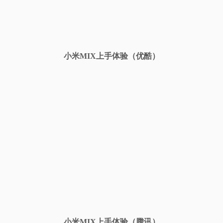
视
频
小米MIX上手体验（优酷）
科
普
体
验
专
题
小米MIX上手体验（腾讯）