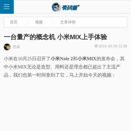
首页
视频
文章详情
一台量产的概念机 小米MIX上手体验
2016-10-29 13:38
肥威
首
小米在10月25日召开了
小米Note 2
和
小米MIX
的发布会，其
中小米MIX无论是造型、用料还是理念都已超出了主流产
页
品，我们也第一时间拿到了它，马上开始今天的视频：
快
讯
评
测