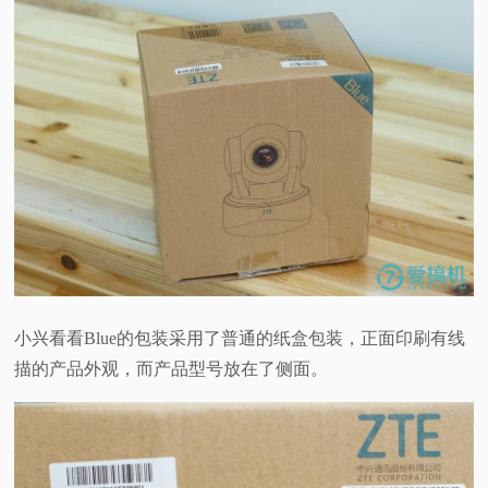
视
频
科
普
体
验
小兴看看Blue的包装采用了普通的纸盒包装，正面印刷有线
专
描的产品外观，而产品型号放在了侧面。
题