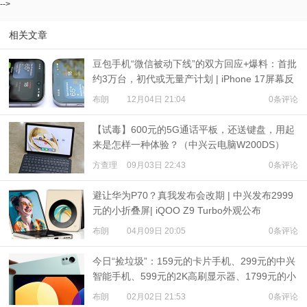
-->
相关文章
豆包手机“微信被动下线”的双方回应+爆料：首批
约3万台，初代或无量产计划 | iPhone 17屏幕反
射率测试
布朗
12月04日 21:04
0条评论
【试毒】600元的5G通话平板，还送键盘，用起
来是怎样一种体验？（中兴云电脑W200DS）
方查理
09月03日 22:43
0条评论
避让华为P70？真我发布会改期 | 中兴发布2999
元的小折叠屏| iQOO Z9 Turbo外观公布
布朗
04月09日 20:05
0条评论
今日“捡垃圾”：159元的卡片手机、299元的中兴
智能手机、599元的2K高刷显示器、1799元的小
米平板5 Pro 12.4
布朗
02月02日 21:53
0条评论