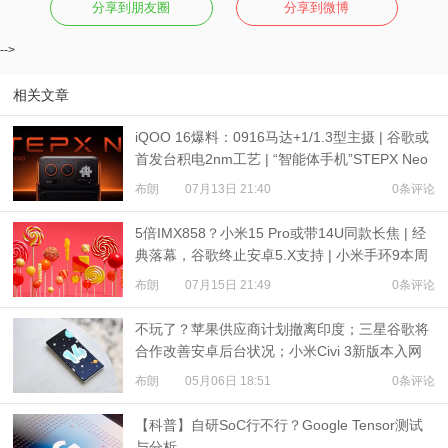
分享到朋友圈
分享到微博
-->
相关文章
iQOO 16爆料：0916马达+1/1.3型主摄 | 谷歌或
首发台积电2nm工艺 | “智能体手机”STEPX Neo
亮相
布朗
07月13日 21:40
0条评论
5倍IMX858？小米15 Pro或带14U同款长焦 | 经
典落幕，谷歌终止安卓5.X支持 | 小米手环9本周
发布？
布朗
07月15日 21:49
0条评论
不玩了？苹果供应商计划撤离印度；三星谷歌将
合作改善安卓后台状况；小米Civi 3新版本入网
布朗
05月06日 18:51
0条评论
【科普】自研SoC行不行？Google Tensor测试
与分析