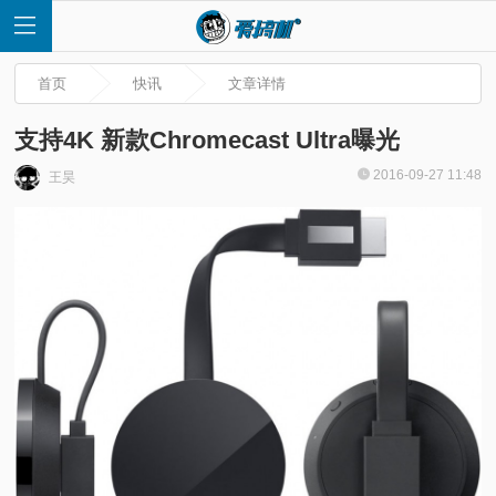
首页
快讯
文章详情
支持4K 新款Chromecast Ultra曝光
2016-09-27 11:48
王昊
首
页
快
讯
评
测