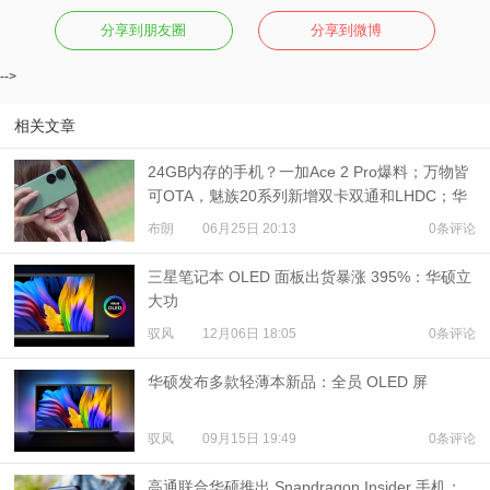
分享到朋友圈
分享到微博
视
-->
频
相关文章
科
24GB内存的手机？一加Ace 2 Pro爆料；万物皆
可OTA，魅族20系列新增双卡双通和LHDC；华
普
硕Zenfone 10真机现身
布朗
06月25日 20:13
0条评论
体
三星笔记本 OLED 面板出货暴涨 395%：华硕立
大功
验
驭风
12月06日 18:05
0条评论
专
华硕发布多款轻薄本新品：全员 OLED 屏
题
驭风
09月15日 19:49
0条评论
高通联合华硕推出 Snapdragon Insider 手机：