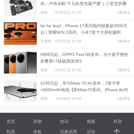
热：卢伟冰称“千元机受伤最严重” | 三星宽折叠
或7月22日发布
布朗
07月02日 21:34
0条评论
far far lead，iPhone 17系列国内销量超3000万
台 | 荣耀WIN 2系列、小米7英寸大屏机爆料
方查理
05月22日 21:34
0条评论
9999元起，OPPO Find N6发布：当今最平整的
折叠屏+7核版骁龙8E5
布朗
03月17日 21:18
0条评论
4199元起，华为Mate 70 Air发布：7英寸屏
+6500mAh电池【附Mate70系列、iPhone Air对
比】
布朗
11月06日 12:49
0条评论
首页
评测
快讯
视频
科普
机观
体验
玩家试用
活动