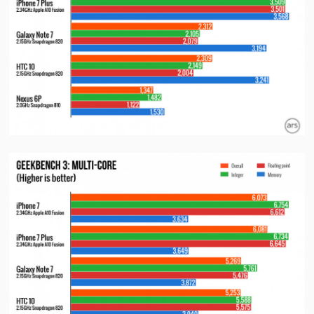
视
频
科
普
体
验
专
题