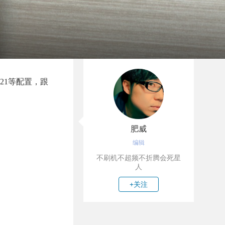
821等配置，跟
肥威
编辑
不刷机不超频不折腾会死星
人
+关注