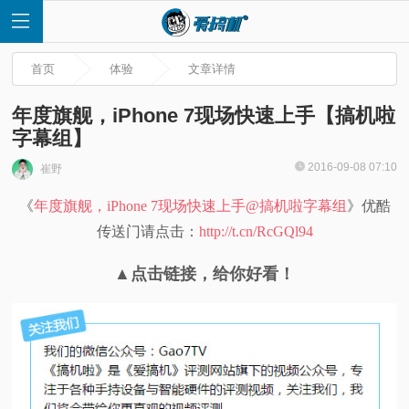
首页
体验
文章详情
年度旗舰，iPhone 7现场快速上手【搞机啦
字幕组】
首
2016-09-08 07:10
崔野
《
年度旗舰，iPhone 7现场快速上手@搞机啦字幕组
》优酷
页
传送门请点击：
http://t.cn/RcGQl94
快
▲点击链接，给你好看！
讯
评
测