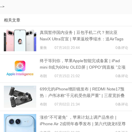
-->
相关文章
真我暂停国内业务 | 豆包手机二代？努比亚
NaviX Ultra官宣 | 苹果返校季缩水：送AirTags
量衡
07月16日 20:44
0条评论
终于等到你，苹果Apple智能完成备案 | iPad
mini 8或为60Hz OLED屏 | OPPO“阔直板 ”立项
布朗
07月15日 21:02
0条评论
699元的iPhone增距镜发布 | REDMI Note17预
热：卢伟冰称“千元机受伤最严重” | 三星宽折叠
或7月22日发布
布朗
07月02日 21:34
0条评论
涨价“不可避免” ，苹果计划上调产品售价 |
iPhone Air 2或明年春季发布 | 第六代骁龙8至尊
版Pro样品清单：有两种内存