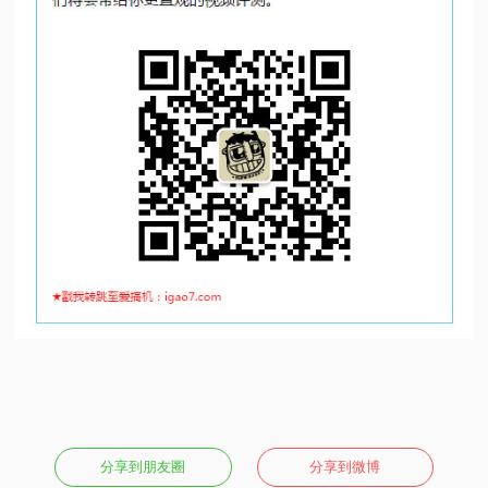
视
频
科
普
体
验
专
题
分享到朋友圈
分享到微博