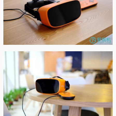
视
频
科
普
体
验
专
题