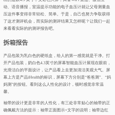
动、语音播报，室温提示功能的电子血压计就让父母测量血
视
压这件事变得非常轻松、简单。于是，自己也努力争取获得
了这才测评机会，而实际的测评结果又怎样呢？让我们一起
频
来看看实际的的测评报告吧。
科
拆箱报告
普
产品包装为乳白色的硬纸盒，给人的第一感觉就是干净。打
体
开产品包装，奶白色4.3英寸的屏幕智能血压计展现在眼前，
光滑洁白的平面设计，让产品看上去更加清洁美观大气。屏
验
幕上方是产品iHealth的标识，屏幕下方分别是“爸爸测”、“妈
妈测”的按钮。看到这么人性化的设计，顿时感觉非常温
专
馨。
题
袖带的设计更是非常的人性化，有三处非常贴心的袖带的正
确佩戴方法的提示：袖带正面图示+文字的说明；袖带边红