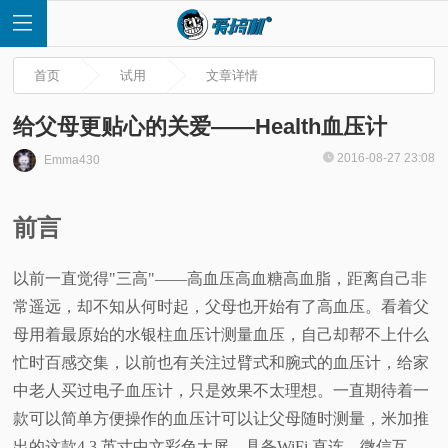
首页
试用
文章详情
给父母更贴心的关爱——Health血压计
2016-08-27 23:08
Emma430
首
前言
页
以前一直觉得"三高"——高血压高血糖高血脂，距离自己非
快
常遥远，却不
知从
何时起，父母也开始有了高血压。看着父
讯
母用着最原始的水银柱血压计测量血压，自己却帮不上什么
忙时百感交集，以前也有关注过臂式和腕式的血压计，给家
评
中老人买过电子血压计，只是效果不太理想。一直期待着一
款可以简单方便操作的血压计可以让父母随时测量，米加推
测
出的这款4.3 英寸中文彩色大屏，具备WiFi 直连、微信互