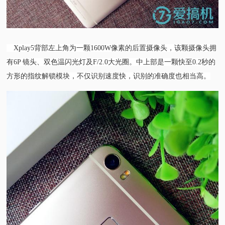
Xplay5背部左上角为一颗1600W像素的后置摄像头，该颗摄像头拥
有6P 镜头、双色温闪光灯及F/2.0大光圈。中上部是一颗快至0.2秒的
方形的指纹解锁模块，不仅识别速度快，识别的准确度也相当高。