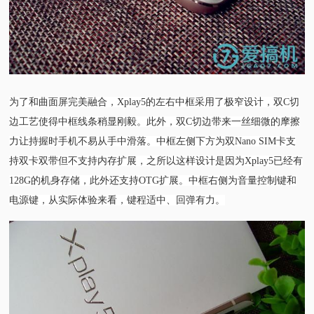
为了和曲面屏完美融合，Xplay5的左右中框采用了极窄设计，双C切
边工艺使得中框线条稍显刚毅。此外，双C切边带来一丝细微的摩擦
力让持握时手机不易从手中滑落。中框左侧下方为双Nano SIM卡支
持双卡双带但不支持内存扩展，之所以这样设计是因为Xplay5已经有
128G的机身存储，此外还支持OTG扩展。中框右侧为音量控制键和
电源键，从实际体验来看，键程适中、回弹有力。