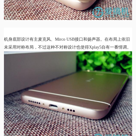
机身底部设计有主麦克风、Mirco USB接口和扬声器。在布局上依旧
未采用对称布局，不过这种不对称设计也使得Xplay5自有一番情调。