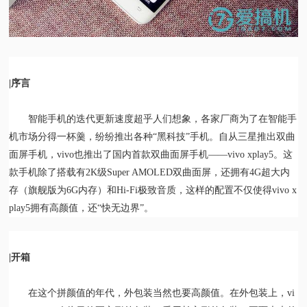
视
频
|序言
科
智能手机的迭代更新速度超乎人们想象，各家厂商为了在智能手
普
机市场分得一杯羹，纷纷推出各种“黑科技”手机。自从三星推出双曲
面屏手机，vivo也推出了国内首款双曲面屏手机——vivo xplay5。这
体
款手机除了搭载有
2K级Super AMOLED双曲面屏
，还拥有
4G超大内
存（旗舰版为6G内存）和
Hi-Fi
极致
音质，这样的配置不仅使得
vivo x
验
play5拥有高颜值，还“快无边界”。
专
|开箱
题
在这个拼颜值的年代，外包装当然也要高颜值。在外包装上，vi