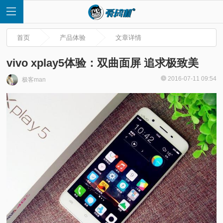
首页
产品体验
文章详情
vivo xplay5体验：双曲面屏 追求极致美
2016-07-11 09:54
极客man
首
页
快
讯
评
测