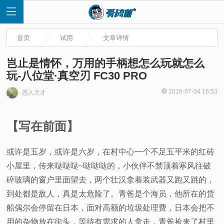
首页
试用
文章详情
岂止是情怀，万用的手柄想怎么玩就怎么
玩-八位堂·真空刃 FC30 PRO
首
2016-07-04 16:53
愚人天才
页
【写在前面】
快
或许是五岁，或许是六岁，在村中心一个不足五平米的红砖
讯
小屋里，传来哒哒哒~哒哒哒的，小伙伴不禁顶着寒风往破
碎玻璃的窗户里面望去，两个壮汉拿着装武器又跑又跳的，
评
到处都是敌人，真是太危险了。青爸是个海员，他所在的货
船偶尔会停留在日本，面对高额的垃圾处理费，日本会把不
测
用的杂物放在街头，等待有需求的人拿走，青爸捡来了村里