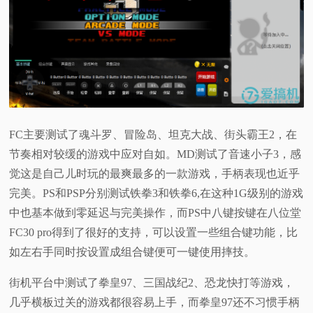
FC主要测试了魂斗罗、冒险岛、坦克大战、街头霸王2，在
节奏相对较缓的游戏中应对自如。
MD测试了音速小子3，感
觉这是自己儿时玩的最爽最多的一款游戏，手柄表现也近乎
完美。
PS和PSP分别测试铁拳3和铁拳6,在这种1G级别的游戏
中也基本做到零延迟与完美操作，而PS中八键按键在八位堂
FC30 pro得到了很好的支持，可以设置一些组合键功能，比
如左右手同时按设置成组合键便可一键使用摔技。
街机平台中测试了拳皇97、三国战纪2、恐龙快打等游戏，
几乎横板过关的游戏都很容易上手，而拳皇97还不习惯手柄