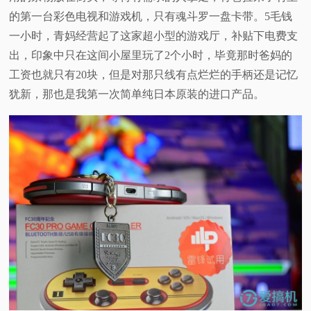
的第一台彩色电视和游戏机，只有魂斗罗一盘卡带。5毛钱
视
一小时，青妈经营起了这家超小型的游戏厅，补贴下电费支
出，印象中只在这间小屋里玩了2个小时，毕竟那时爸妈的
频
工资也就只有20块，但是对那只线有点烂烂的手柄还是记忆
科
犹新，那也是我第一次简单纯日本原装的进口产品。
普
体
验
专
题