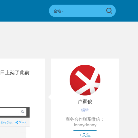
全站
近日上架了此前
卢家俊
编辑
商务合作联系微信：
lennydonny
+关注