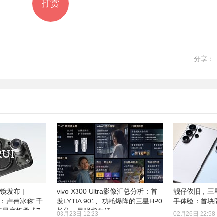
打赏
分享：
距镜发布 |
vivo X300 Ultra影像汇总分析：首
靓仔依旧，三星G
预热：卢伟冰称“千
发LYTIA 901、功耗爆降的三星HP0
手体验：首块
 三星宽折叠或7
长焦、最强增距镜
03月23日 12:23
02月26日 22:58