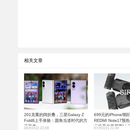
相关文章
201克重的阔折叠，三星Galaxy Z
699元的iPhone增
Fold8上手体验：圆角当道时代的方
REDMI Note17
正异类
元机受伤最严重” |
08月04日 22:08
07月02日 21:34