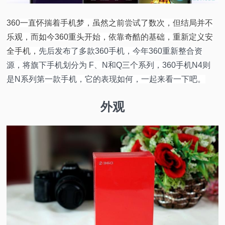
视
360一直怀揣着手机梦，虽然之前尝试了数次，但结局并不
乐观，而如今360重头开始，依靠奇酷的基础，重新定义安
频
全手机，
先后发布了多款360手机，今年360重新整合资
源，将旗下手机划分为 F、N和Q三个系列，360手机N4则
科
是N系列第一款手机，它的表现如何，一起来看一下吧。
普
外观
体
验
专
题