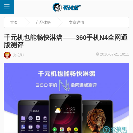
首页
产品体验
文章详情
千元机也能畅快淋漓——360手机N4全网通
版测评
首
2016-07-21 10:11
光之影
页
快
讯
评
测