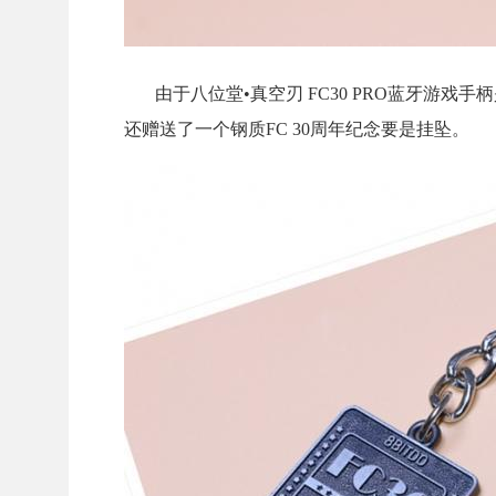
由于八位堂•真空刃 FC30 PRO蓝牙游戏
还赠送了一个钢质FC 30周年纪念要是挂坠。