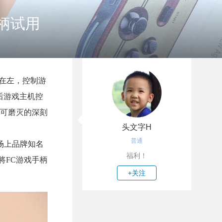
手柄试用
键在左，控制游
后游戏主机控
不可磨灭的深刻
头文字H
普通
场上品牌知名
福利！
将FC游戏手柄
+关注