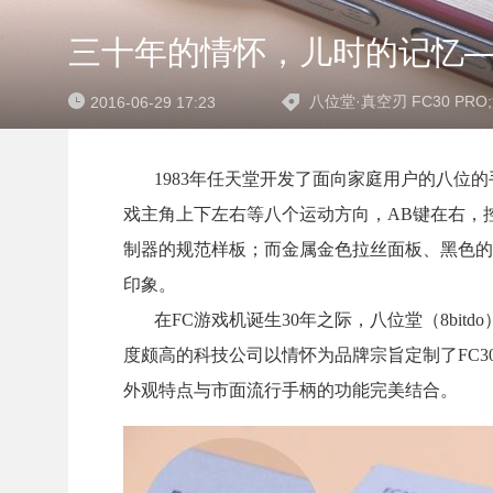
三十年的情怀，儿时的记忆—八
八位堂·真空刃 FC30 PR
2016-06-29 17:23
1983年任天堂开发了面向家庭用户的八位的手柄电
戏主角上下左右等八个运动方向，AB键在右，
制器的规范样板；而金属金色拉丝面板、黑色的
印象。
在FC游戏机诞生30年之际，八位堂（8bit
度颇高的科技公司以情怀为品牌宗旨定制了FC30
外观特点与市面流行手柄的功能完美结合。