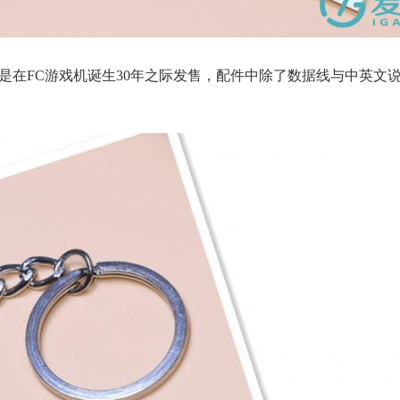
手柄是在FC游戏机诞生30年之际发售，配件中除了数据线与中英文