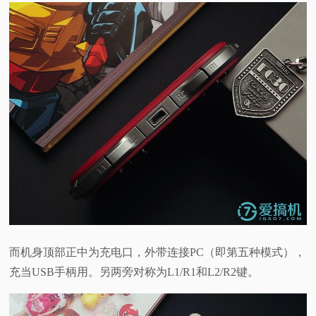
而机身顶部正中为充电口，外带连接PC（即第五种模式），
充当USB手柄用。另两旁对称为L1/R1和L2/R2键。