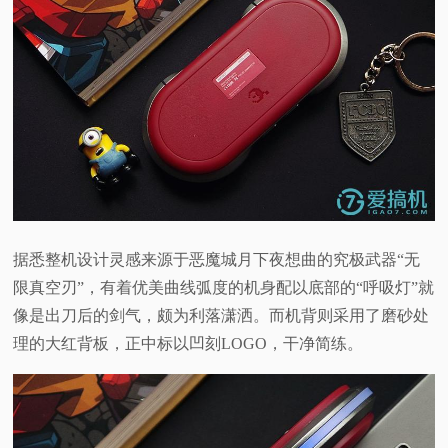
据悉整机设计灵感来源于恶魔城月下夜想曲的究极武器“无
限真空刃”，有着优美曲线弧度的机身配以底部的“呼吸灯”就
像是出刀后的剑气，颇为利落潇洒。而机背则采用了磨砂处
理的大红背板，正中标以凹刻LOGO，干净简练。