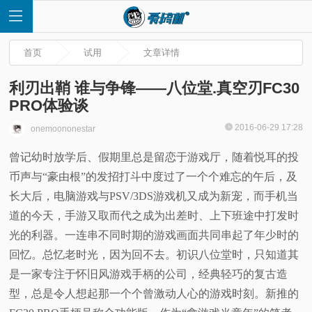
首页
试用
文章详情
利刃出鞘 谁与争锋——八位堂.真空刃FC30
PRO体验谈
首
2016-06-29 17:28
onemoononestar
曾记幼时放学后、假期里总是留恋于游戏厅，随着悦耳的投
页
币声与“豪由根”的发招打斗中度过了一个个难忘的午后，及
快
长大后，电脑游戏与
PSV/3DS游戏机又成为新宠，而手机当
道的今天，手游又取而代之成为出差时、上下班途中打发时
讯
光的利器。一连串不同时期的游戏画面共同串起了
年少时的
回忆。总忆老时光，因为回不去。初识八位堂时，只知道其
评
是一家专注于怀旧风游戏手柄的公司，经典轻巧的复古造
型，总是令人想起那一
个个曾激动人心的游戏时刻。新推的
测