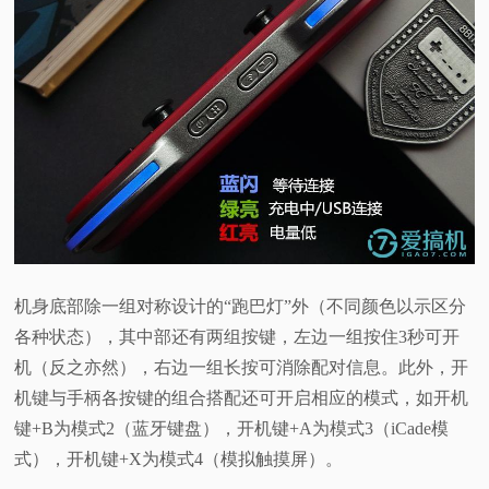
机身底部除一组对称设计的“跑巴灯”外（不同颜色以示区分
各种状态），其中部还有两组按键，左边一组按住3秒可开
机（反之亦然），右边一组长按可消除配对信息。此外，开
机键与手柄各按键的组合搭配还可开启相应的模式，如开机
键+B为模式2（蓝牙键盘），开机键+A为模式3（iCade模
式），开机键+X为模式4（模拟触摸屏）。