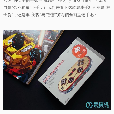
FC30 PRO手柄号称全功能版，作为“拿游戏当童年”的笔者
自是“毫不犹豫”下手，让我们来看下这款游戏手柄
究竟是“样
视
子货”，还是集“美貌”与“智慧”并存的全能型选手吧：
频
科
普
体
验
专
题