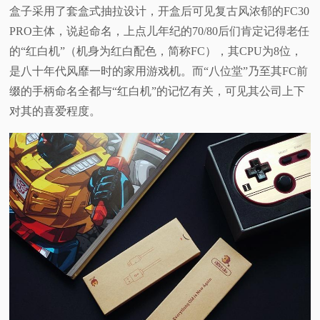
盒子采用了套盒式抽拉设计，开盒后可见复古风浓郁的FC30
PRO主体，说起命名，上点儿年纪的70/80后们肯定记得老任
的“红白机”（机身为红白配色，简称FC），其CPU为8位，
是八十年代风靡一时的家用游戏机。而“八位堂”乃至其FC前
缀的手柄命名全都与“红白机”的记忆有关，可见其公司上下
对其的喜爱程度。