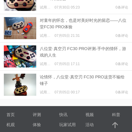
试用体验
07月30日 05:23
0条评论
对童年的怀念，也是对美好时光的留恋——八位
堂FC30 PRO体验
试用体验
07月05日 21:31
0条评论
八位堂·真空刃 FC30 PRO评测-手中的情怀，游
戏的人生
试用体验
07月05日 17:11
0条评论
论情怀，八位堂·真空刃 FC30 PRO这货不输给
锤子
试用体验
07月05日 00:17
0条评论
首页
评测
快讯
视频
科普
机观
体验
玩家试用
活动