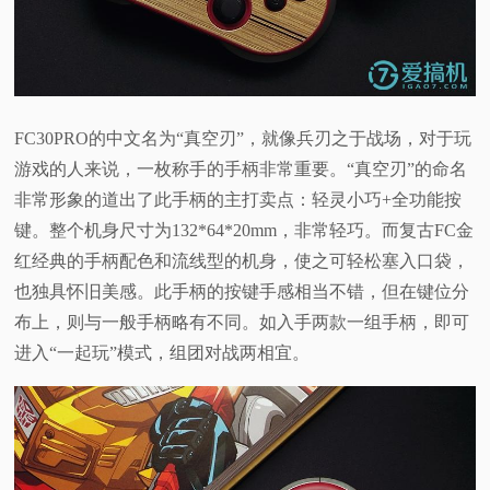
FC30PRO的中文名为“真空刃”，就像兵刃之于战场，对于玩
游戏的人来说，一枚称手的手柄非常重要。“真空刃”的命名
非常形象的道出了此手柄的主打卖点：轻灵小巧+全功能按
键。整个机身尺寸为132*64*20mm，非常轻巧。而复古FC金
红经典的手柄配色和流线型的机身，使之可轻松塞入口袋，
也独具怀旧美感。此手柄的按键手感相当不错，但在键位分
布上，则与一般手柄略有不同。如入手两款一组手柄，即可
进入“一起玩”模式，组团对战两相宜。