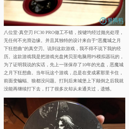
八位堂·真空刃 FC30 PRO做工不错，按键均经过抛光处理，
无任何不光滑边缘。
‍并且其独特的设计来自于“恶魔城之月
下狂想曲”的真空刃。说到这款游戏，我不得不说下我的经
历。这款游戏我是把游戏光盘拷贝至电脑用PS模拟器玩的，
为了证明我说的实话，先上一张保存了10年的光盘，恶魔城
之月下狂想曲。当年玩这个游戏，总是在变成雾那里卡住，
前面变蝙蝠、狼都没问题。打到后来城堡上下颠倒之后我就
没能再继续打下去，打了很多次却从未通关过，遗憾。