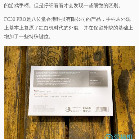
的游戏手柄。但是仔细看看才会发现一些细微的区别。
视
FC30 PRO是八位堂香港科技有限公司的产品，手柄从外观
频
上基本上复原了红白机时代的外貌，并在保留外貌的基础上
增加了一些特殊键位。
科
普
体
验
专
题