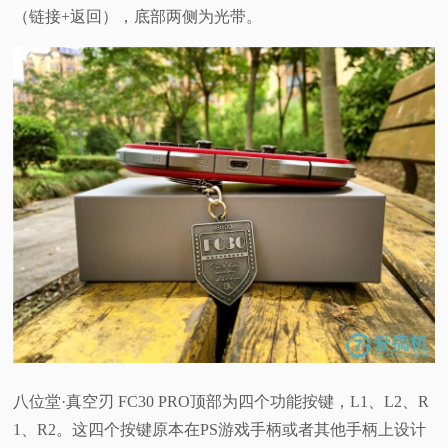
（链接+返回），底部两侧为光带。
八位堂·真空刃 FC30 PRO顶部为四个功能按键，L1、L2、R
1、R2。这四个按键原本在PS游戏手柄或者其他手柄上设计