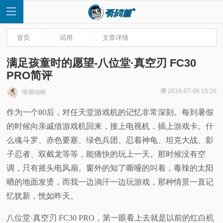
首页
试用
文章详情
满足孩童时的愿望-八位堂·真空刃 FC30
PRO简评
首
2016-07-06 15:20
情感动物
作为一个80后，对任天堂游戏机的记忆非常深刻。每到暑假
页
的时候向亲戚借游戏机回来，接上电视机，插上游戏卡。什
快
么魂斗罗、赤色要塞、绿色兵团、忍着神龟、坦克大战、影
子忍者、双截龙等等，能痛快的玩上一天。那时候没有空
讯
调，只有摇头电风扇。窗外的知了嘶哑的叫着，毒辣的太阳
晒的地面发烫，而我一边淌汗一边玩游戏，那种情景一直记
评
忆犹新，恍如昨天。
测
八位堂·真空刃 FC30 PRO，第一眼看上去就是以前的红白机