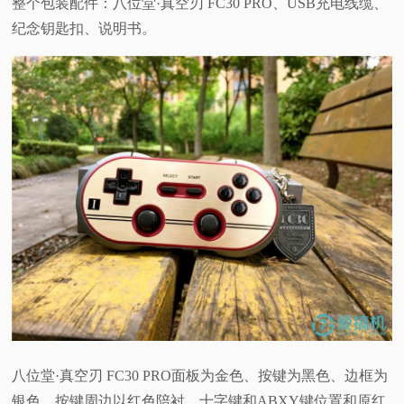
整个包装配件：八位堂·真空刃 FC30 PRO、USB充电线缆、
纪念钥匙扣、说明书。
八位堂·真空刃 FC30 PRO面板为金色、按键为黑色、边框为
银色，按键周边以红色陪衬。十字键和ABXY键位置和原红