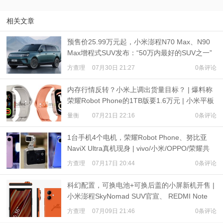
相关文章
预售价25.99万元起，小米澎程N70 Max、N90
Max增程式SUV发布：“50万内最好的SUV之一”
方查理
07月30日 21:27
0条评论
内存行情反转？小米上调出货量目标？ | 爆料称
荣耀Robot Phone的1TB版要1.6万元 | 小米平板
9、REDMI Watch 6现身
量衡
07月21日 22:16
0条评论
1台手机4个电机，荣耀Robot Phone、努比亚
NaviX Ultra真机现身 | vivo/小米/OPPO/荣耀共
推公平内存机制
方查理
07月17日 20:44
0条评论
科幻配置，可换电池+可换后盖的小屏新机开售 |
小米澎程SkyNomad SUV官宣、 REDMI Note
17预热
方查理
07月09日 21:46
0条评论