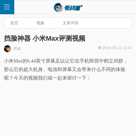
首页
视频
文章详情
挡脸神器 小米Max评测视频
2016-05-21 11:47
肥威
首
小米Max的6.44英寸屏幕足以让它在手机阵营中鹤立鸡群，
那么它的超大机身、电池和屏幕又会带来什么不同的体验
页
呢？今天的视频我们就一起来探讨一下：
快
讯
评
测