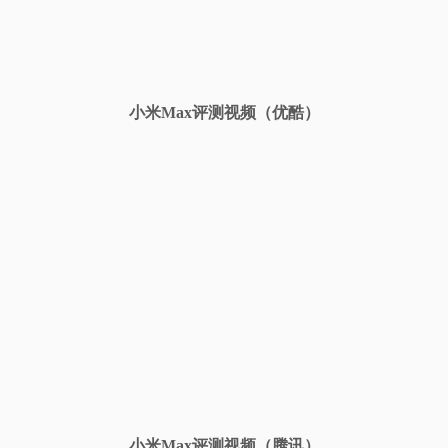
视
频
小米Max评测视频（优酷）
科
普
体
验
专
题
小米Max评测视频（腾讯）