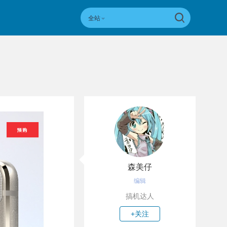
全站
森美仔
编辑
搞机达人
+关注