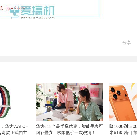
分享：
，华为WATCH
华为618全品类享优惠，智能手表可
降1000到1
赛道传奇款正式面世
国补叠券，极限低价一次说清！
米618出招 | 