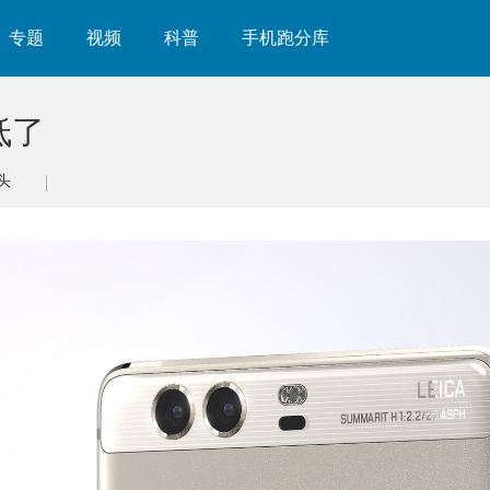
专题
视频
科普
手机跑分库
低了
头