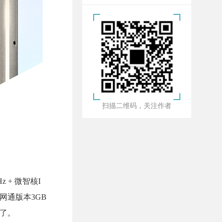
扫描二维码，关注作者
z + 微智核I
全网通版本3GB
低了。