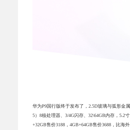
华为P9国行版终于发布了，2.5D玻璃与弧形金属后壳，配备麒麟9
5）8核处理器、3/4G闪存、32\64GB内存，
+32GB售价3188，4GB+64GB售价368