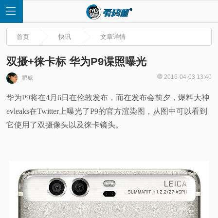
首页
快讯
文章详情
双摄+徕卡标 华为P9谍照曝光
2016-04-03 13:40
肥威
首
华为P9将在4月6日在伦敦发布，而在发布会前夕，爆料大神
evleaks在Twitter上曝光了P9的官方渲染图，从图中可以看到
页
它使用了双摄像头以及徕卡镜头。
快
讯
评
测