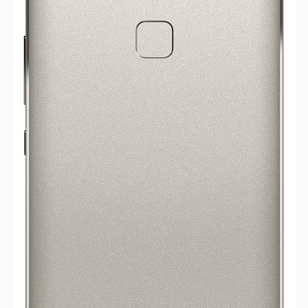
视
频
科
普
体
验
专
题