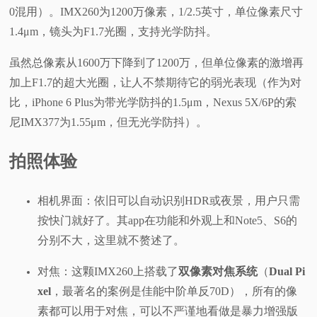
0混用）。IMX260为1200万像素，1/2.5英寸，单位像素尺寸
1.4μm，镜头为F1.7光圈，支持光学防抖。
虽然总像素从1600万下降到了1200万，但单位像素的激增再
加上F1.7的超大光圈，让人不禁期待它的弱光表现（作为对
比，iPhone 6 Plus为带光学防抖的1.5μm，Nexus 5X/6P的索
尼IMX377为1.55μm，但无光学防抖）。
拍照体验
相机界面：依旧可以自动识别HDR或夜景，用户只需
按快门就好了。其app在功能和外观上和Note5、S6的
分别不大，这里就不赘述了。
对焦：这颗IMX260上搭载了
双像素对焦系统
（
Dual Pi
xel
，最著名的案例是佳能中阶单反70D），所有的像
素都可以用于对焦，可以不严谨地看做是暴力增强版