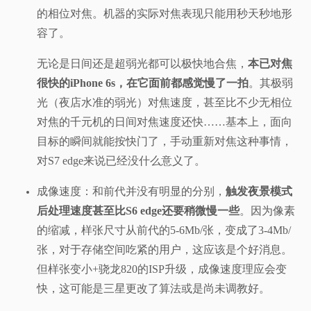
的相位对焦。机器的实际对焦表现只能用秒天秒地形
容了。
无论是日间还是超弱光都可以极快地合焦，
本已对焦
很快的iPhone 6s，在它面前都感觉慢了一拍
。其极弱
光（夜店水准的弱光）对焦速度，甚至比不少无相位
对焦的千元机的日间对焦速度还快……基本上，面向
目标的瞬间就能按快门了，手动重新对焦这种事情，
对S7 edge来说已经没什么意义了。
成像速度：和前代并没有明显的分别，
触发夜景模式
后处理速度甚至比S6 edge还要稍微慢一些
。因为像素
的缩减，样张尺寸从前代的5-6Mb/张，变成了3-4Mb/
张，对于存储空间吃紧的用户，这应该是个好消息。
但样张变小+骁龙820的ISP升级，成像速度理应会变
快，这可能是三星更改了算法或是尚未调教好。