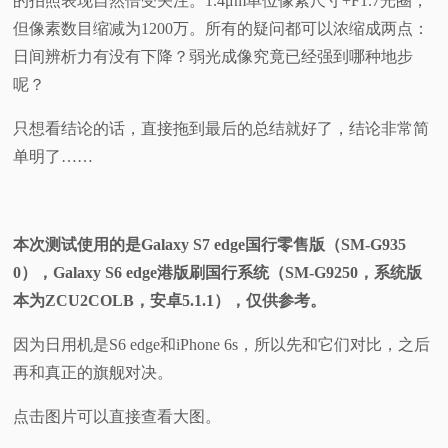
的拍照表现自然倍受关注。1.4μm单位像素尺寸+F1.7光圈，
但像素数目缩减为1200万。所有的疑问都可以浓缩成两点：
视
日间辨析力有没有下降？弱光成像究竟已经强到哪种地步
频
呢？
只想看结论的话，直接拖到最后的总结就好了，结论非常简
科
单明了……
普
体
本次测试使用的是Galaxy S7 edge国行零售版（SM-G935
0），Galaxy S6 edge港版刷国行系统（SM-G9250，系统版
验
本为ZCU2COLB，安卓5.1.1），仅供参考。
专
因为日用机是S6 edge和iPhone 6s，所以先和它们对比，之后
再和真正的旗舰对决。
题
点击图片可以直接查看大图。