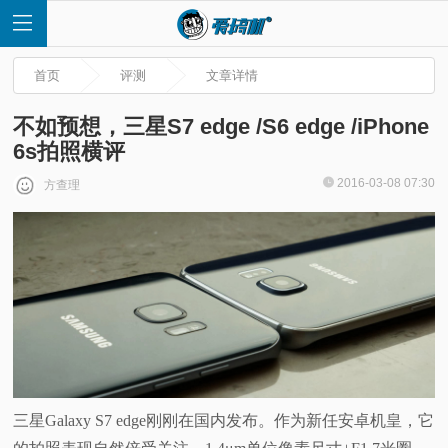
首页
评测
文章详情
不如预想，三星S7 edge /S6 edge /iPhone
6s拍照横评
首
2016-03-08 07:30
方查理
页
快
讯
评
三星Galaxy S7 edge刚刚在国内发布。作为新任安卓机皇，它
测