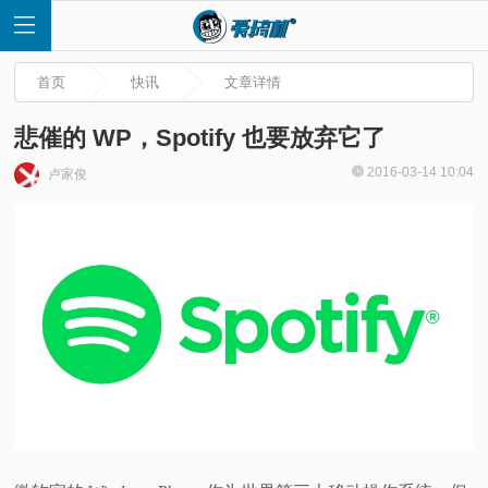
首页
快讯
文章详情
悲催的 WP，Spotify 也要放弃它了
2016-03-14 10:04
卢家俊
首
页
快
讯
评
测