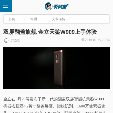
首页
评测
文章详情
双屏翻盖旗舰 金立天鉴W909上手体验
2016-03-30 20:43
方查理
首
页
快
讯
评
金立在3月29号发布了新一代的翻盖双屏智能机天鉴W909，
机器搭载双4.2英寸翻盖屏幕、指纹识别、1600万像素摄像
测