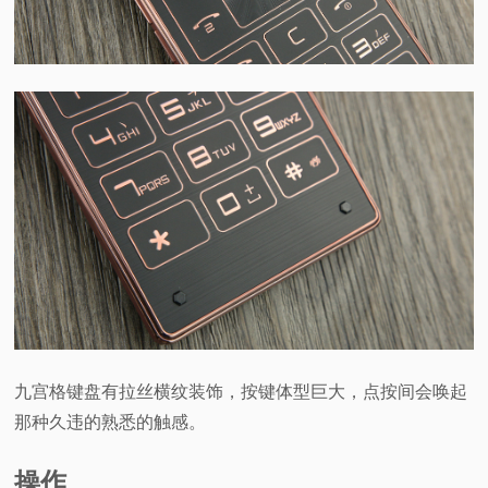
九宫格键盘有拉丝横纹装饰，按键体型巨大，点按间会唤起
那种久违的熟悉的触感。
操作