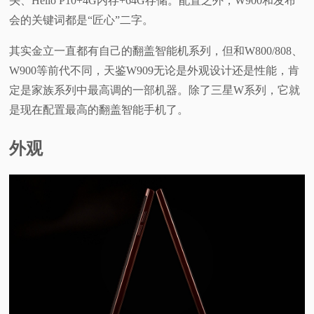
头、Helio P10+4G内存+64G存储。配置之外，W900和发布
会的关键词都是“匠心”二字。
视
其实金立一直都有自己的翻盖智能机系列，但和W800/808、
频
W900等前代不同，天鉴W909无论是外观设计还是性能，肯
定是家族系列中最高调的一部机器。
除了三星W系列，它就
科
是现在配置最高的翻盖智能手机了。
普
外观
体
验
专
题