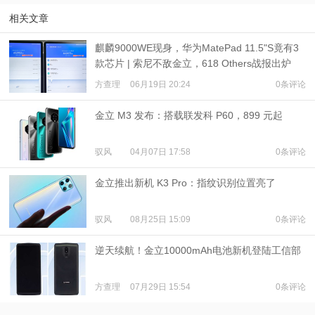
相关文章
麒麟9000WE现身，华为MatePad 11.5"S竟有3
款芯片 | 索尼不敌金立，618 Others战报出炉
方查理
06月19日 20:24
0条评论
金立 M3 发布：搭载联发科 P60，899 元起
驭风
04月07日 17:58
0条评论
金立推出新机 K3 Pro：指纹识别位置亮了
驭风
08月25日 15:09
0条评论
逆天续航！金立10000mAh电池新机登陆工信部
方查理
07月29日 15:54
0条评论