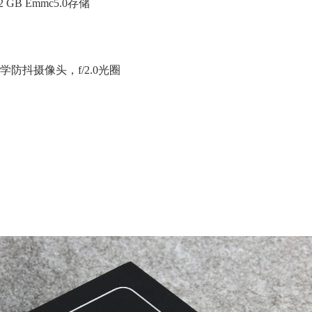
 GB Emmc5.0存储
学防抖摄像头，f/2.0光圈