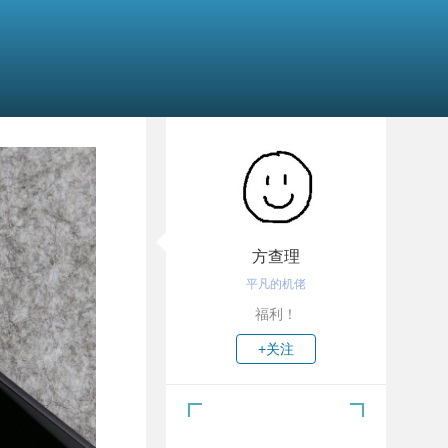
方查理
平凡的机佬
福利！
+关注