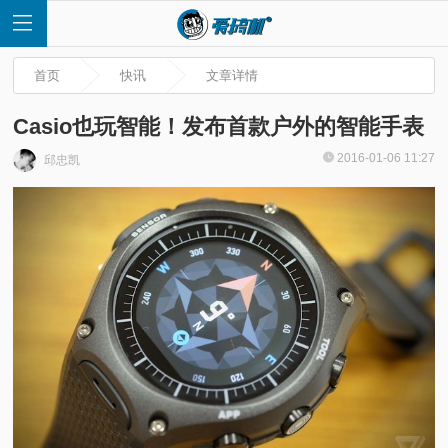
首页
快讯
文章详情
Casio也玩智能！发布首款户外的智能手表
2016-01-06 11:27
邱忠凯
首
页
快
讯
评
测