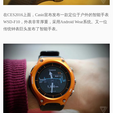
视
在CES2016上面，Casio宣布发布一款定位于户外的智能手表
频
WSD-F10，外表非常厚重，采用Android Wear系统。又一位
传统钟表巨头发布了智能手表。
科
普
体
验
专
题