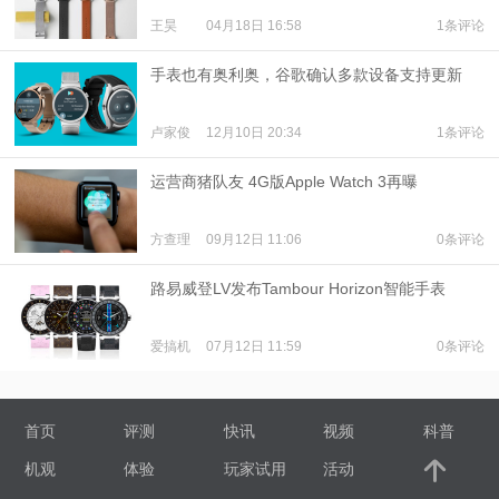
王昊
04月18日 16:58
1条评论
手表也有奥利奥，谷歌确认多款设备支持更新
卢家俊
12月10日 20:34
1条评论
运营商猪队友 4G版Apple Watch 3再曝
方查理
09月12日 11:06
0条评论
路易威登LV发布Tambour Horizon智能手表
爱搞机
07月12日 11:59
0条评论
首页
评测
快讯
视频
科普
机观
体验
玩家试用
活动