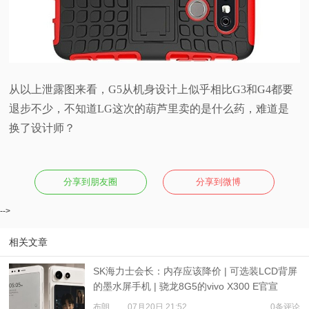
从以上泄露图来看，G5从机身设计上似乎相比G3和G4都要
退步不少，不知道LG这次的葫芦里卖的是什么药，难道是
换了设计师？
分享到朋友圈
分享到微博
-->
相关文章
SK海力士会长：内存应该降价 | 可选装LCD背屏
的墨水屏手机 | 骁龙8G5的vivo X300 E官宣
布朗
07月20日 21:52
0条评论