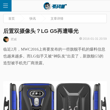
首页
快讯
文章详情
后置双摄像头？LG G5再遭曝光
2016-01-31 20:59
肥威
首
临近2月，MWC2016上将要发布的一些旗舰手机的爆料信息
也越来越多。而LG似乎又被“神队友”出卖了，新旗舰G5的
页
造型被手机壳厂商泄露。
快
讯
评
测