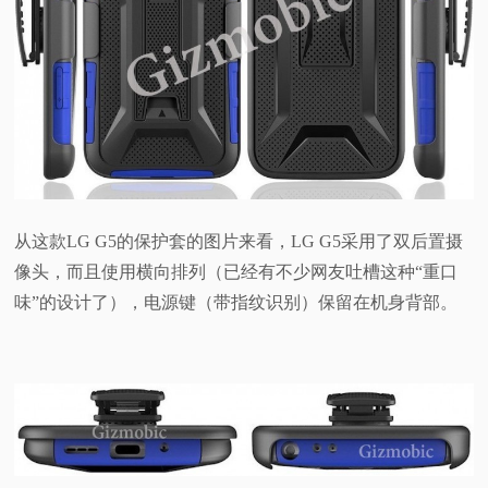
视
频
科
普
从这款LG G5的保护套的图片来看，LG G5采用了双后置摄
体
像头，而且使用横向排列（已经有不少网友吐槽这种“重口
味”的设计了），电源键（带指纹识别）保留在机身背部。
验
专
题