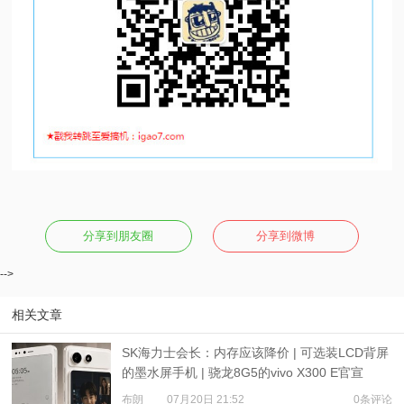
分享到朋友圈
分享到微博
-->
相关文章
SK海力士会长：内存应该降价 | 可选装LCD背屏
的墨水屏手机 | 骁龙8G5的vivo X300 E官宣
布朗
07月20日 21:52
0条评论