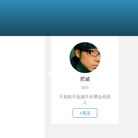
肥威
编辑
不刷机不超频不折腾会死星
人
+关注