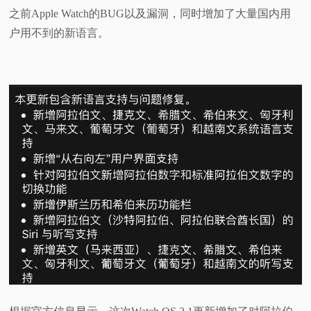
之前Apple Watch的BUG以及漏洞，同时增加了大量
国内用
视
户用不到的
新语言
。
频
科
普
体
验
专
题