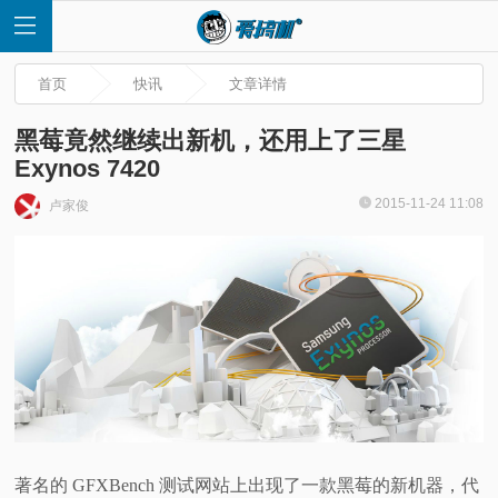
首页
快讯
文章详情
黑莓竟然继续出新机，还用上了三星
Exynos 7420
首
2015-11-24 11:08
卢家俊
页
快
讯
评
测
著名的 GFXBench 测试网站上出现了一款黑莓的新机器，代