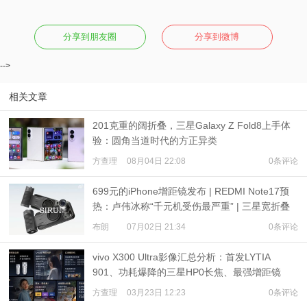
分享到朋友圈
分享到微博
-->
相关文章
201克重的阔折叠，三星Galaxy Z Fold8上手体
验：圆角当道时代的方正异类
方查理
08月04日 22:08
0条评论
699元的iPhone增距镜发布 | REDMI Note17预
热：卢伟冰称“千元机受伤最严重” | 三星宽折叠
或7月22日发布
布朗
07月02日 21:34
0条评论
vivo X300 Ultra影像汇总分析：首发LYTIA
901、功耗爆降的三星HP0长焦、最强增距镜
方查理
03月23日 12:23
0条评论