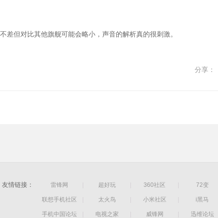
不差但对比其他旗舰可能会略小，声音的解析真的很刺激。
分享：
友情链接：
雷锋网
|
超好玩
|
360社区
|
72变
联想手机社区
|
太火鸟
|
小米社区
|
i黑马
手机中国论坛
|
电视之家
|
威锋网
|
迅维论坛