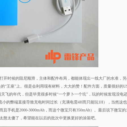
打开时候的阻尼顺滑，主体和配件布局，都能体现出一线大厂的水准，另
的“王座”上。很是会利用现有材料，大大的赞！配件方面，质量很好的
U
满天飞的年代，但是毕竟很多时候“一个萝卜一个坑”，玩的时候发现没电
流小的弊端直接导致充电时间过长（充满电需
4H
而只能玩
1H
），当然这
而且手机是
2000-3000mAh
，而这个微宝只有
350mAh
）。最后说下微宝的
太憨太傻了，希望能在以后的批次中更换更好的涂装吧。