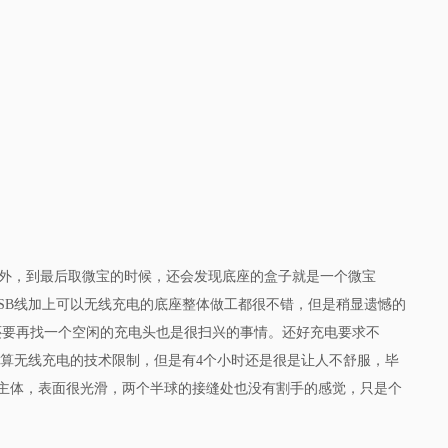
外，到最后取微宝的时候，还会发现底座的盒子就是一个微宝
SB
线加上可以无线充电的底座整体做工都很不错，但是稍显遗憾的
还要再找一个空闲的充电头也是很扫兴的事情。还好充电要求不
也算无线充电的技术限制，但是有
4
个小时还是很是让人不舒服，毕
主体，表面很光滑，两个半球的接缝处也没有割手的感觉，只是个