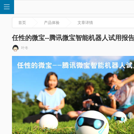
首页
产品体验
文章详情
任性的微宝--腾讯微宝智能机器人试用报告
叶冬
首
页
快
讯
评
测