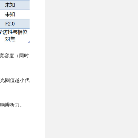
宽容度（同时
光圈值越小代
响辨析力。