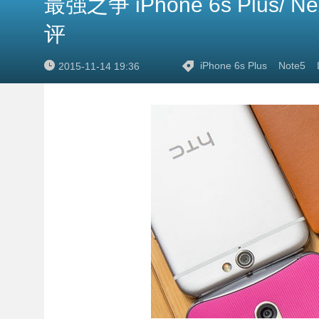
最强之争 iPhone 6s Plus/ Ne
评
iPhone 6s Plus
Note5
2015-11-14 19:36