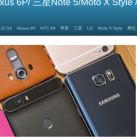
xus 6P/ 三星Note 5/Moto X Styl
LG G4
Nexus 6P
HTC A9
苹果
三星
LG
Moto X Style
摩托