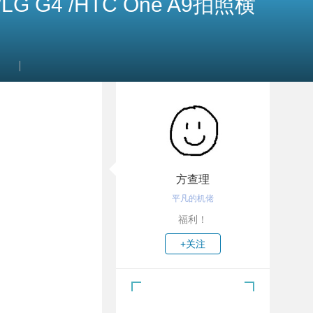
e /LG G4 /HTC One A9拍照横
方查理
平凡的机佬
福利！
+关注