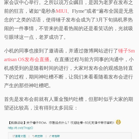
家会议中心举行。之所以说万众瞩目，是因为老罗在发布之
视
前的狂言，诸如“
毫秒杀
MIUI
、Flyme
”或者“遍布全国是无悬
念的”之类的话语，使得锤子发布会成为了3月下旬搞机界热
频
闹的一件事情，不管来的是看热闹的还是看笑话的，光就吸
引眼球这一点，老罗成功了。
科
小机的同事也接到了邀请函，并通过微博网站进行了
锤子Sm
普
artisan OS发布会直播
。在直播过程与前方同事的沟通中，小
机感受到的是随着时间的进行，大家对发布会的观感急转直
体
下的过程，期间神吐槽不断，让我们来看看随着发布会进行
产生的那些神吐槽吧。
验
首先是发布会前就有人重金预约吐槽，但那时似乎大家的期
专
望还比较高，没有得到太多回应：
题