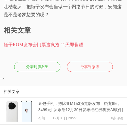
吐槽老罗，把锤子发布会当做一个网络节日的时候，安知这
是不是老罗想要的呢？
相关文章
锤子ROM发布会门票遭疯抢 半天即售罄
分享到朋友圈
分享到微博
-->
相关文章
豆包手机，努比亚M153预览版发布：骁龙8E，
3499元| 罗永浩12月30日发布细红线科技AI软件|
豪威2亿像素CMOS爆料
布朗
12月01日 20:27
0条评论