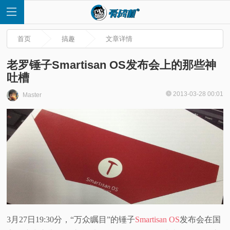
首页
搞趣
文章详情
老罗锤子Smartisan OS发布会上的那些神
吐槽
首
2013-03-28 00:01
Master
页
快
讯
评
3月27日19:30分，“万众瞩目”的锤子
Smartisan OS
发布会在国
测