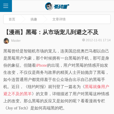
首页
搞趣
文章详情
【漫画】黑莓：从市场宠儿到避之不及
2012-11-01 17:14
Master
首
黑莓曾经是智能机市场的宠儿，连美国总统奥巴马都以自己
是黑莓用户为豪，那个时候拥有一台黑莓的手机，那可是身
页
份的象征。但随着
iPhone
的出现，用户对黑莓的情感开始发
快
生改变，不仅仅是商务与政界的精英人士开始抛弃了黑莓，
如今连普通用户都觉得羞于在公众场合出示自己的黑莓手
讯
机。近日，《纽约时报》就刊登了一篇名为《
黑莓就像用户
避之不及的黑羊
》的文章，详细描述了用户对黑莓这种情感
评
上的改变。那么黑莓的反应又是如何的呢？看看漫画专栏
《Joy of Tech》是如何高端黑的吧。
测