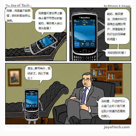
视
频
科
普
体
验
专
题