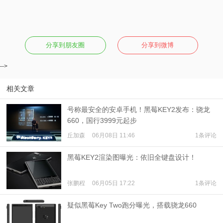
分享到朋友圈
分享到微博
-->
相关文章
号称最安全的安卓手机！黑莓KEY2发布：骁龙
660，国行3999元起步
丘加森
06月08日 11:46
1条评论
黑莓KEY2渲染图曝光：依旧全键盘设计！
张鹏程
06月05日 17:22
1条评论
疑似黑莓Key Two跑分曝光，搭载骁龙660